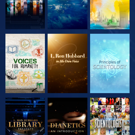
UTFORSKA
UTFORSKA
UTFORSKA
SERIEN
SERIEN
SERIEN
UTFORSKA
UTFORSKA
TITTA
SERIEN
SERIEN