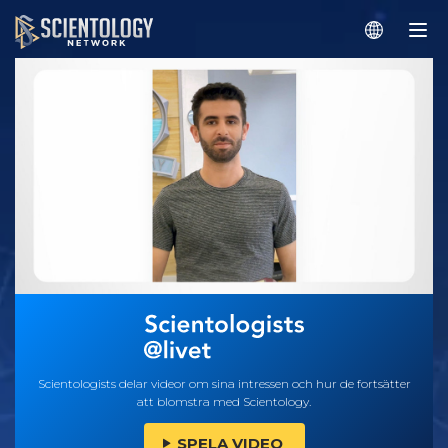
Scientologists delar videor om sina intressen och hur de fortsätter
att blomstra med Scientology.
SPELA VIDEO