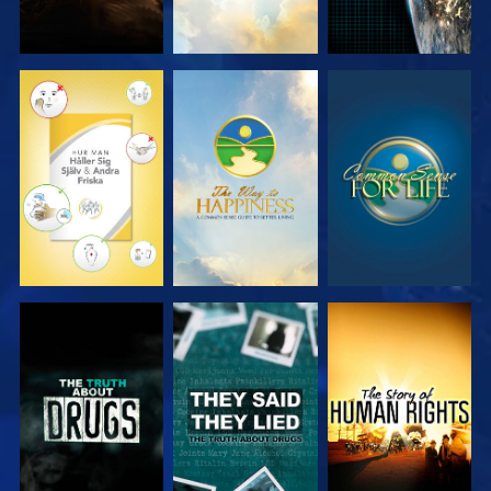
TITTA
TITTA
TITTA
TITTA
TITTA
TITTA