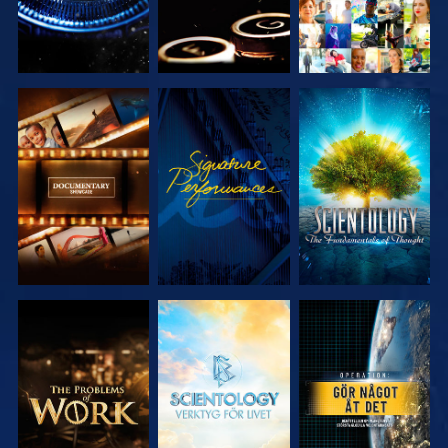
UTFORSKA
TITTA
UTFORSKA
SERIEN
SERIEN
UTFORSKA
UTFORSKA
TITTA
SERIEN
SERIEN