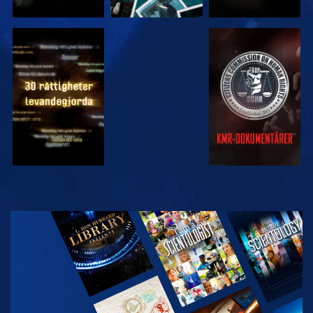
TITTA
TITTA
TITTA
TITTA
UTFORSKA
SERIEN