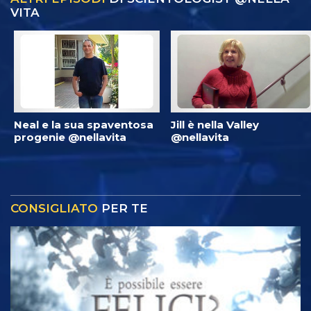
VITA
Neal e la sua spaventosa
Jill è nella Valley
progenie @nellavita
@nellavita
CONSIGLIATO
PER TE