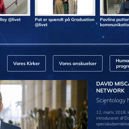
alley @livet
Pat er spændt på Graduation
Pavlína putter
@livet
kommunikatio
Huma
Vores Kirker
Vores anskuelser
prog
DAVID MISC
NETWORK
Scientology
12. marts 2018, l
introduceret af D
specialudsendelse