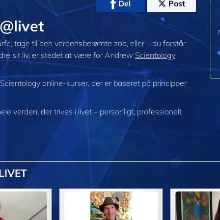
Del
Post
@livet
e, tage til den verdensberømte zoo, eller – du forstår
re sit liv, er stedet at være for Andrew
Scientology
 Scientology online-kurser, der er baseret på principper
hele verden, der trives
i livet – personligt,
professionelt
LIVET