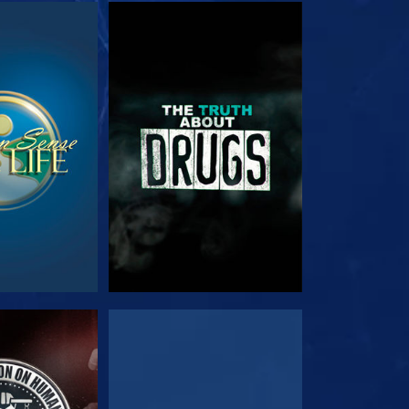
E
SE
E
SE