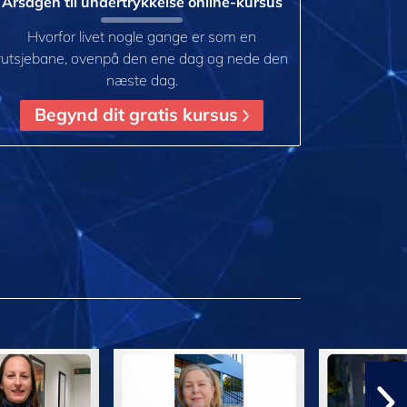
Årsagen til undertrykkelse online-kursus
Hvorfor livet nogle gange er som en
rutsjebane, ovenpå den ene dag og nede den
næste dag.
Begynd dit gratis kursus