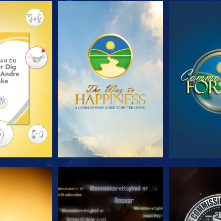
 SERIEN
SE
S
E
SE
S