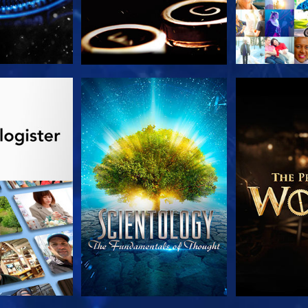
 SERIEN
SE
UDFORSK