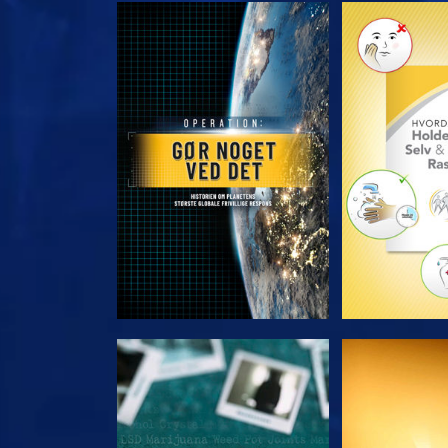
UDFORSK SERIEN
UDFORSK
SE
S