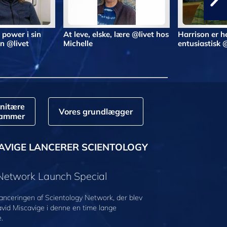
 power i sin
At leve, elske, lære @livet hos
Harrison er he
n @livet
Michelle
entusiastisk 
nitære
Vores grundlægger
rammer
AVIGE LANCERER SCIENTOLOGY
 Network Launch Special
anceringen af Scientology Network, der blev
avid Miscavige i denne en time lange
.