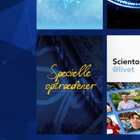
SE
UDFORSK