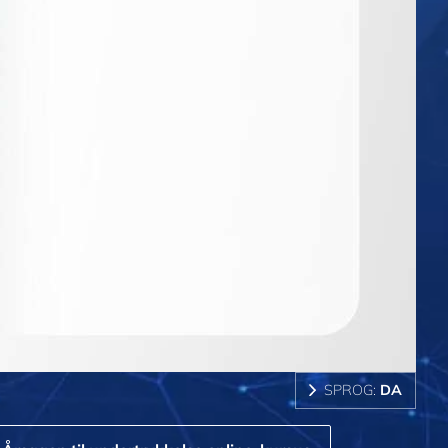
SPROG:
DA