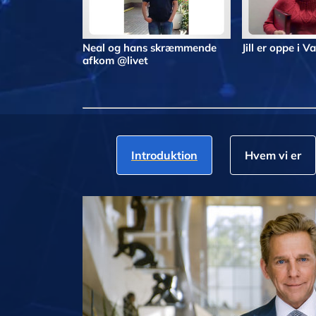
Neal og hans skræmmende
Jill er oppe i V
afkom @livet
Introduktion
Hvem vi er