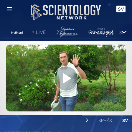
SV
LIVE
Nyfiken?
Play
Video
SPRÅK:
SV