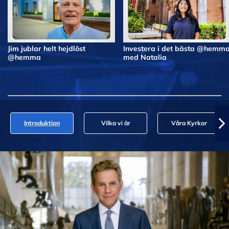
Jim jublar helt hejdlöst
Investera i det bästa @hemm
@hemma
med Natalia
Introduktion
Vilka vi är
Våra Kyrkor