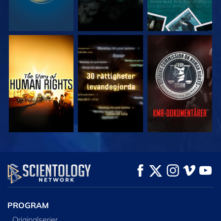
TITTA
TITTA
TITTA
TITTA
TITTA
UTFORSKA
SERIEN
PROGRAM
Originalserier