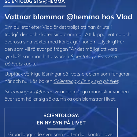
SCIENTOLOGISTS @HEMMA
Vattnar blommor @hemma hos Vlad
Om du letar efter Vlad är det troligt att han är ute i
trädgården och sköter sina blommor. Att klippa, vattna och
överösa sina växter med kärlek gör honom … lycklig! För
den som vill få svar på frågan ”Är det möjligt att vara
lycklig?” kan man hitta svaret i
Scientology: En ny syn
på livets
kapitel.
Upptäck verkliga lösningar på livets problem som fungerar
här och nu. Läs boken
Scientology: En ny syn på livet
.
Scientologists @home
visar de många människor världen
över som håller sig säkra, friska och blomstrar i livet.
SCIENTOLOGY:
EN NY SYN PÅ LIVET
Grundläggande svar som sätter dig i kontroll över