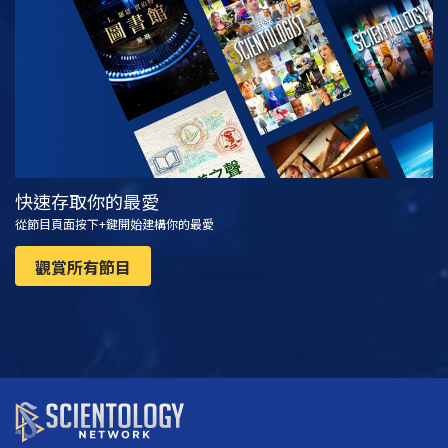
觀看
探索系列節目
快速存取你的最愛
從節目頁面按下+鍵開始建構你的最愛
觀賞所有節目