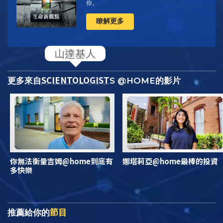
你
。
瞭解更多
SCIENTOLOGIST
更多來自
S @HOME的影片
你無法衡量吉姆@home到底有
娜塔莉亞@home最棒的投資
多快樂
節目
推薦給你的