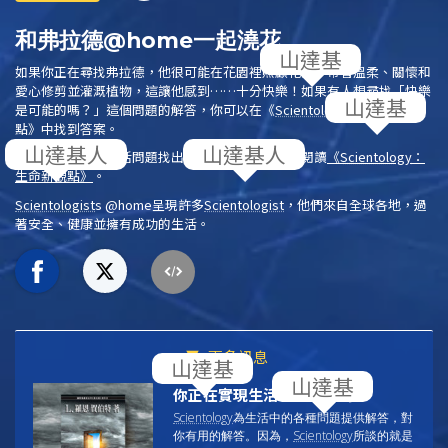
和弗拉德@home一起澆花
如果你正在尋找弗拉德，他很可能在花園裡照顧花朵。帶著溫柔、關懷和
愛心修剪並灌溉植物，這讓他感到……十分快樂！如果有人想尋找「快樂
是可能的嗎？」這個問題的解答，你可以在
《
Scientology
：生命新觀
點》
中找到答案。
在此時此刻，為生活問題找出實際且有效的解答。閱讀
《
Scientology
：
生命新觀點》
。
Scientologist
s @home
呈現許多
Scientologist
，他們來自全球各地，過
著安全、健康並擁有成功的生活。
更多訊息
你正在實現生活中的目標嗎？
Scientology
為生活中的各種問題提供解答，對
你有用的解答。因為，
Scientology
所談的就是