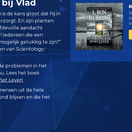
ij Vlad
B
S
 is de kans groot dat hij in
A
erzorgt. En zijn planten
o
efdevolle aandacht
! Iedereen die een
mogelijk gelukkig te zijn?”
ken van
Scientology:
de problemen in het
nu. Lees het boek
 het Leven
.
mensen uit de hele
zond blijven en die het