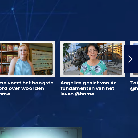
ma voert het hoogste
Angelica geniet van de
To
rd over woorden
fundamenten van het
@h
ome
leven @home