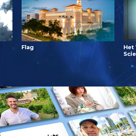
Flag
Het 
Sci