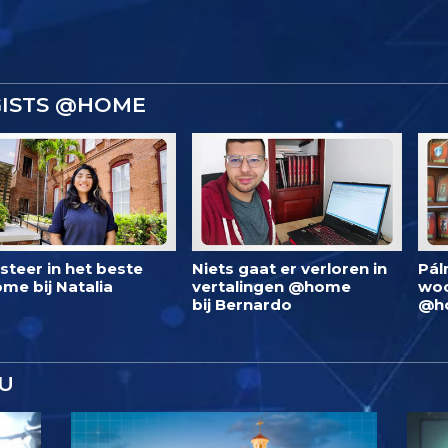
GISTS @HOME
steer in het beste
Niets gaat er verloren in
Pál
me bij Natalia
vertalingen @home
woo
bij Bernardo
@h
U