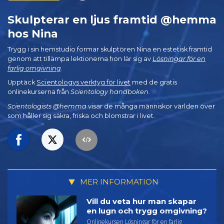
Skulpterar en ljus framtid @hemma
hos Nina
Trygg i sin hemstudio formar skulptören Nina en estetisk framtid
genom att tillämpa lektionerna hon lär sig av
Lösningar för en
farlig omgivning
.
Upptäck
Scientologys verktyg för livet
med de gratis
onlinekurserna från
Scientology handboken
.
Scientologists @hemma
visar de många människor världen över
som håller sig säkra, friska och blomstrar i livet.
MER INFORMATION
Vill du veta hur man skapar
en lugn och trygg omgivning?
Onlinekursen Lösningar för en farlig