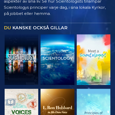
aspekter av sina liv. Se hur Scientologists tillämpar
Scientologys principer varje dag, i sina lokala Kyrkor,
på jobbet eller hemma.
DU
KANSKE OCKSÅ GILLAR
UTFORSKA
UTFORSKA
UTFORSKA
SERIEN
SERIEN
SERIEN