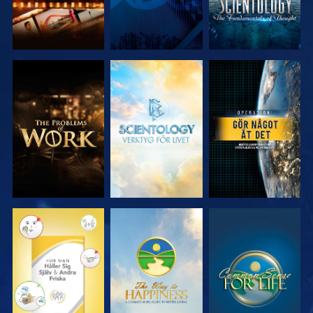
UTFORSKA
UTFORSKA
TITTA
SERIEN
SERIEN
TITTA
TITTA
TITTA