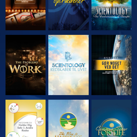
UDFORSK
UDFORSK
SE
SERIEN
SERIEN
SE
SE
SE