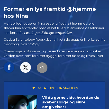
Former en lys fremtid @hjemme
hos Nina
Mens billedhuggeren Nina søger tilflugt i sit hjemmeatelier,
skaber hun en fremtid med æstetik ved at anvende de lektioner,
hun lærer fra
Løsninger til farlige omgivelser
.
Opdag
Scientology Redskaber til livet
i de gratis online-kurser fra
Håndbog i Scientology
.
Scientologister @hjemme
præsenterer de mange mennesker
verden over, som forbliver trygge, forbliver raske og trives i livet.
MERE INFORMATION
Vil du gerne vide, hvordan du
skaber rolige og sikre
omgivelser?