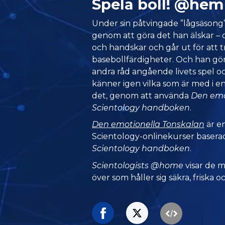
Spela boll! @he
Under sin påtvingade ”lågsäsong” 
genom att göra det han älskar –
och handskar och går ut för att t
basebollfärdigheter. Och han gör
andra råd angående livets spel o
känner igen vilka som är med i en
det, genom att använda
Den emo
Scientology handboken
.
Den emotionella Tonskalan
är en
Scientology-onlinekurser baserad
Scientology handboken
.
Scientologists @home
visar de 
över som håller sig säkra, friska oc