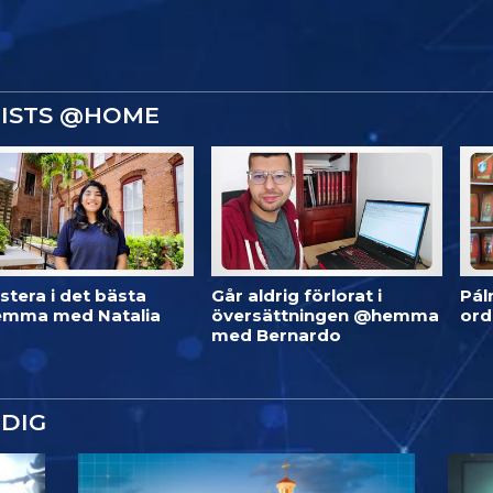
GISTS @HOME
stera i det bästa
Går aldrig förlorat i
Pál
mma med Natalia
översättningen @hemma
or
med Bernardo
DIG