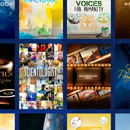
KA
UTFORSKA
UTFORSKA
U
N
SERIEN
SERIEN