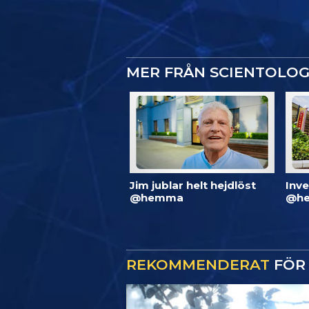
MER FRÅN SCIENTOLO
Jim jublar helt hejdlöst
Inve
@hemma
@he
REKOMMENDERAT
FÖR 