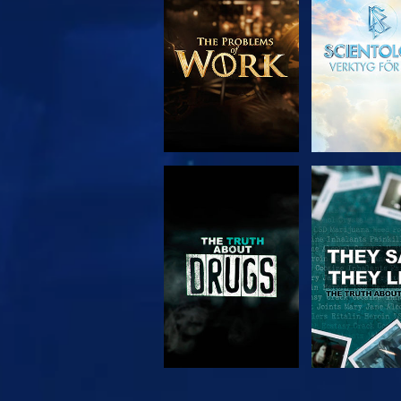
UTFORSKA
TITTA
SERIEN
TITTA
TITTA