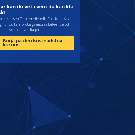
ur kan du veta vem du kan lita
å?
nlinekursen Den emotionella Tonskalan visar
ig hur du kan förutsäga andras beteende och
ra dig vem du kan lita på.
Börja på den kostnadsfria
kursen