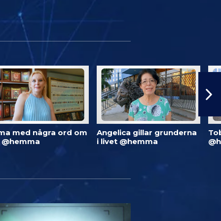
ma med några ord om
Angelica gillar grunderna
To
d @hemma
i livet @hemma
@h