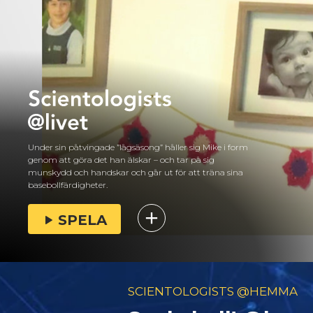
Under sin påtvingade ”lågsäsong” håller sig Mike i form
genom att göra det han älskar – och tar på sig
munskydd och handskar och går ut för att träna sina
basebollfärdigheter.
SPELA
SCIENTOLOGISTS @HEMMA