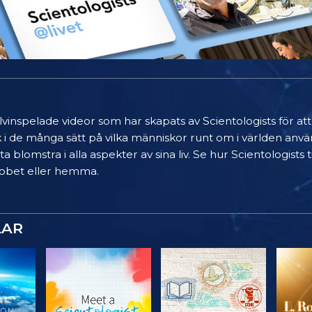
älvinspelade videor som har skapats av Scientologists för at
k i de många sätt på vilka människor runt om i världen anvä
a blomstra i alla aspekter av sina liv. Se hur Scientologists
 jobbet eller hemma.
LAR