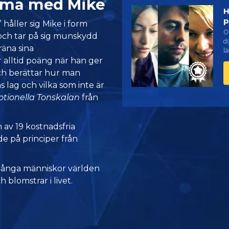
mma med Mike
H
p
håller sig Mike i form
O
 och tar på sig munskydd
d
räna sina
lä
 alltid poäng när han ger
ch berättar hur man
s lag och vilka som inte är
tionella Tonskalan
från
 av 19 kostnadsfria
e på principer från
många människor världen
h blomstrar i livet.