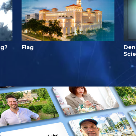
ig?
Flag
Den
Sci