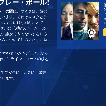
プレー・ボール!
ン」の間に、マイクは、彼の
ています。それはマスクと手
のスキルに取り組むことで
ック』
の
「感情のトーン・スケ
で、誰がそうでないかを知る
ームについて他の人たちに助
ientologyハンドブック』
から
logyオンライン・コースのひと
人生で安全に、元気に、繁栄
介します。