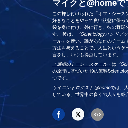
マイクと@homeで
この押し付けられた「オフ・シーズ
好きなことをやって良い状態に保っ
袋を身に付け、外に行き、彼の野球
す。 彼は、
『Scientologyハンドブ
ール」
を使い、誰があなたのチーム
方法を与えることで、人生というゲ
言をし、いつも得点しています。
「感情のトーン・スケール」
は
『Sc
の原理に基づいた19の無料Sciento
つです。
サイエントロジスト @home
では、
している、世界中の多くの人々を紹