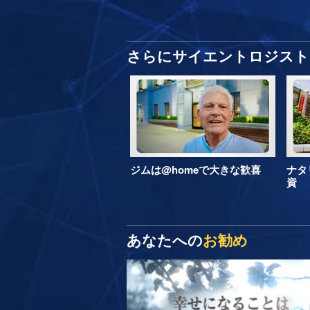
さらにサイエントロジスト 
ジムは@homeで大きな歓喜
ナタ
資
あなたへの
お勧め