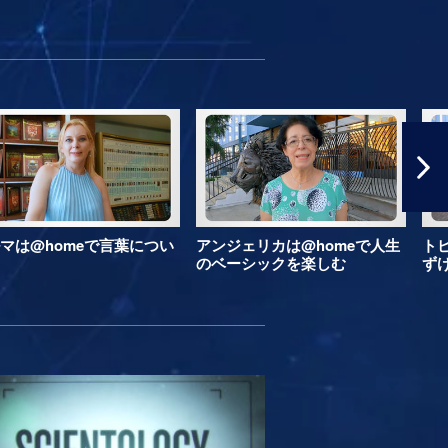
マは@homeで言葉につい
アンジェリカは@homeで人生
ト
のベーシックを楽しむ
ず