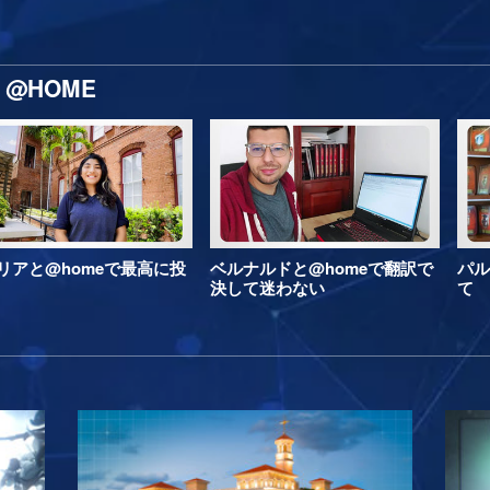
@HOME
リアと@homeで最高に投
ベルナルドと@homeで翻訳で
パル
決して迷わない
て