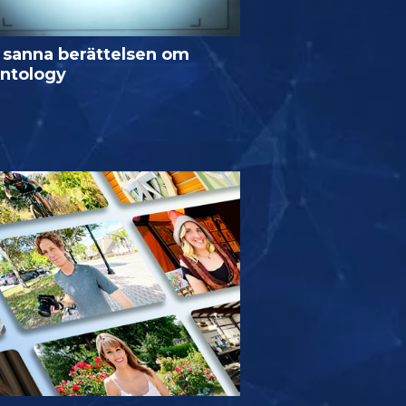
 sanna berättelsen om
entology