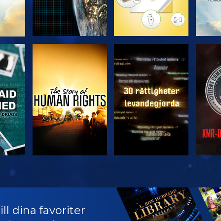
TITTA
TITTA
TITTA
TITTA
U
ll dina favoriter