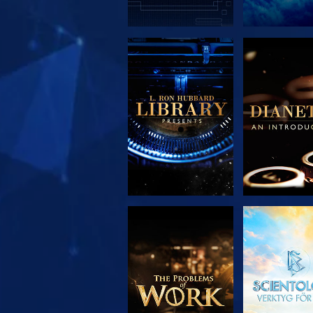
UTFORSKA
UTFORS
SERIEN
SERIE
UTFORSKA
TITTA
SERIEN