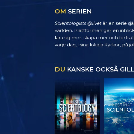
OM
SERIEN
Scientologists @livet
är en serie sj
världen. Plattformen ger en inblic
lära sig mer, skapa mer och fortsätt
varje dag, i sina lokala Kyrkor, på
DU
KANSKE OCKSÅ GIL