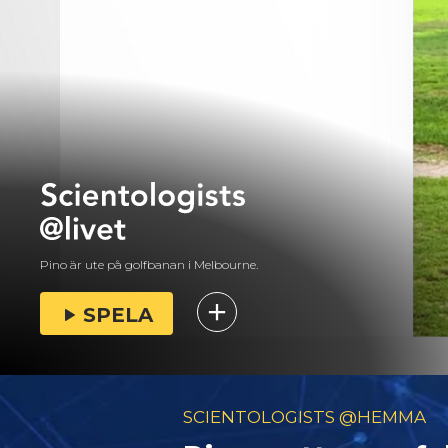
Pino är ute på golfbanan i Melbourne.
SPELA
SCIENTOLOGISTS @HEMMA