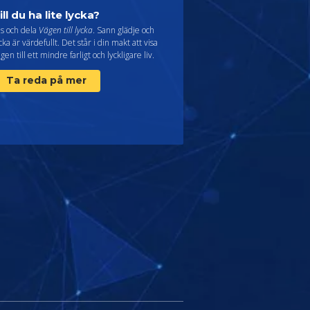
ill du ha lite lycka?
äs och dela
Vägen till lycka
. Sann glädje och
cka är värdefullt. Det står i din makt att visa
gen till ett mindre farligt och lyckligare liv.
Ta reda på mer