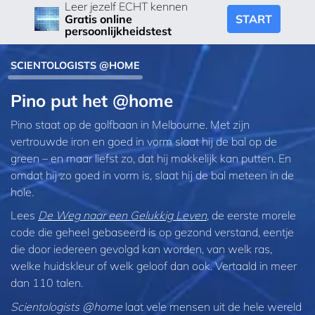
Leer jezelf ECHT kennen
START
Gratis online
persoonlijkheidstest
SCIENTOLOGISTS @HOME
Pino put het @home
Pino staat op de golfbaan in Melbourne. Met zijn
vertrouwde iron en goed in vorm slaat hij de bal op de
green – en maar liefst zo, dat hij makkelijk kan putten. En
omdat hij zo goed in vorm is, slaat hij de bal meteen in de
hole.
Lees
De Weg naar een Gelukkig Leven
, de eerste morele
code die geheel gebaseerd is op gezond verstand, eentje
die door iedereen gevolgd kan worden, van welk ras,
welke huidskleur of welk geloof dan ook. Vertaald in meer
dan 110 talen.
Scientologists @home
laat vele mensen uit de hele wereld