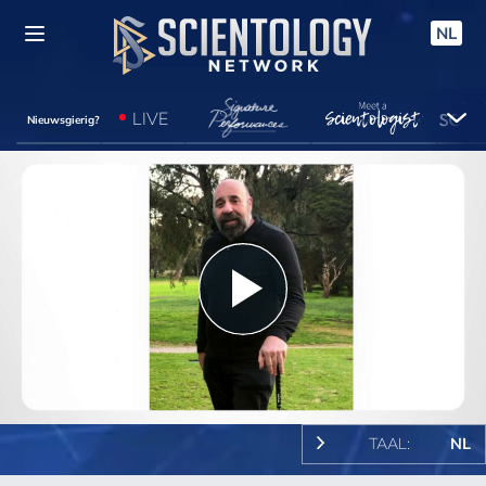
NL
LIVE
Nieuwsgierig?
Play
Video
TAAL:
NL