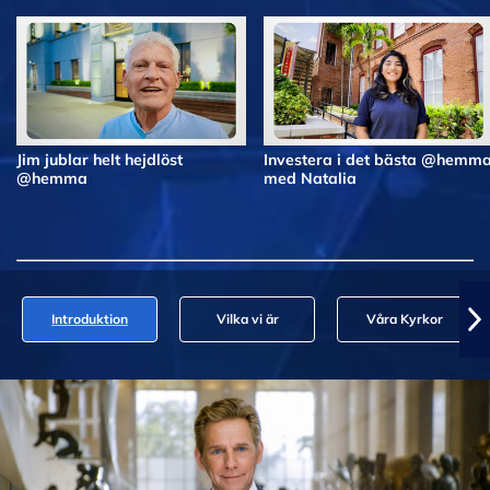
Jim jublar helt hejdlöst
Investera i det bästa @hemm
@hemma
med Natalia
Introduktion
Vilka vi är
Våra Kyrkor