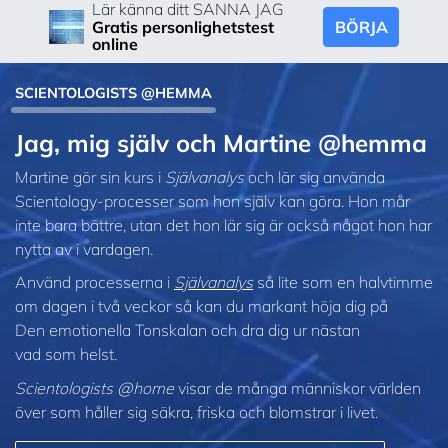
Lär känna ditt SANNA JAG
BÖRJA
Gratis personlighetstest
online
SCIENTOLOGISTS @HEMMA
Jag, mig själv och Martine @hemma
Martine gör sin kurs i
Självanalys
och lär sig använda
Scientology-processer som hon själv kan göra. Hon mår
inte bara bättre, utan det hon lär sig är också något hon har
nytta av i vardagen.
Använd processerna i
Självanalys
så lite som en halvtimme
om dagen i två veckor så kan du markant höja dig på
Den emotionella Tonskalan och dra dig ur nästan
vad som helst.
Scientologists @home
visar de många människor världen
över som håller sig säkra, friska och blomstrar i livet.