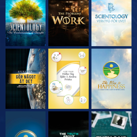
UTFORSKA
UTFORSKA
UTFORSKA
SERIEN
SERIEN
SERIEN
TITTA
TITTA
TITTA
TITTA
TITTA
TITTA