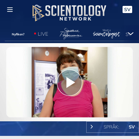
SV
LIVE
Nyfiken?
Play
Video
SPRÅK:
SV