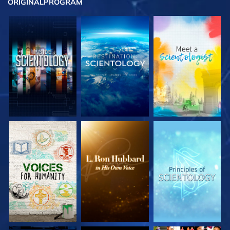
ORIGINAL
PROGRAM
UTFORSKA
UTFORSKA
UTFORSKA
SERIEN
SERIEN
SERIEN