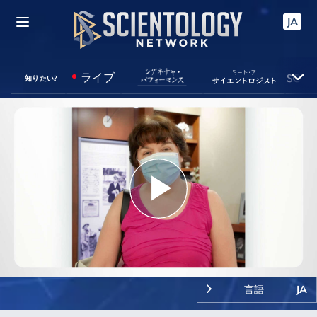
JA
ライブ
知りたい?
Play
Video
言語:
JA