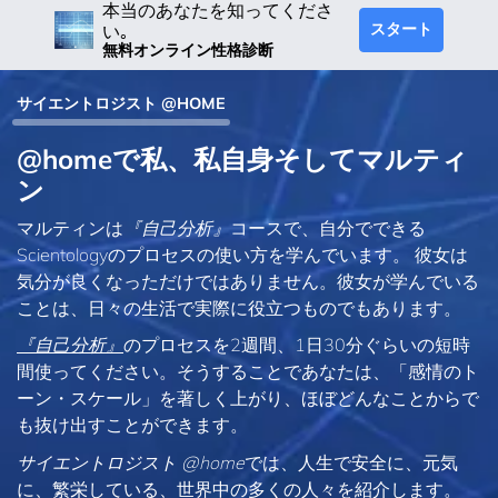
本当のあなたを知ってくださ
スタート
い｡
無料オンライン性格診断
サイエントロジスト @HOME
@homeで私、私自身そしてマルティ
ン
マルティンは
『自己分析』
コースで、自分でできる
Scientologyのプロセスの使い方を学んでいます。 彼女は
気分が良くなっただけではありません。彼女が学んでいる
ことは、日々の生活で実際に役立つものでもあります。
『自己分析』
のプロセスを2週間、1日30分ぐらいの短時
間使ってください。そうすることであなたは、「感情のト
ーン・スケール」を著しく上がり、ほぼどんなことからで
も抜け出すことができます。
サイエントロジスト @home
では、人生で安全に、元気
に、繁栄している、世界中の多くの人々を紹介します。