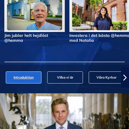
Jim jublar helt hejdlöst
Investera i det bästa @hemm
@hemma
med Natalia
Introduktion
Vilka vi är
Våra Kyrkor