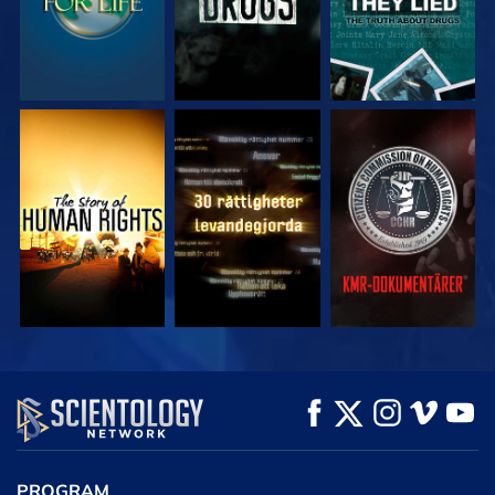
TITTA
TITTA
TITTA
TITTA
TITTA
UTFORSKA
SERIEN
PROGRAM