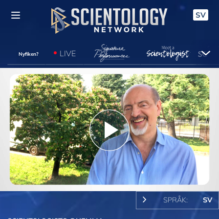
SV
LIVE
Nyfiken?
Play
Video
SPRÅK:
SV