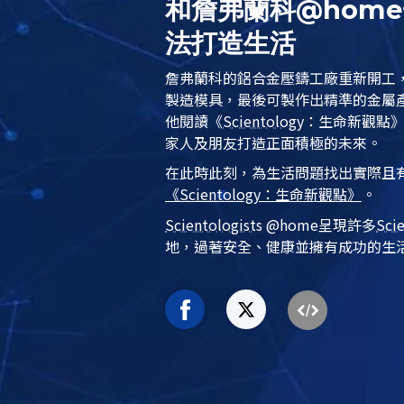
和詹弗蘭科@hom
法打造生活
詹弗蘭科的鋁合金壓鑄工廠重新開工
製造模具，最後可製作出精準的金屬
他閱讀
《
Scientology
：生命新觀點
家人及朋友打造正面積極的未來。
在此時此刻，為生活問題找出實際且
《
Scientology
：生命新觀點》
。
Scientologist
s @home
呈現許多
Sci
地，過著安全、健康並擁有成功的生