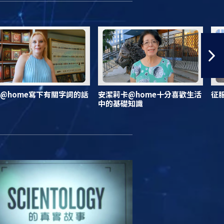
@home寫下有關字詞的話
安潔莉卡@home十分喜歡生活
征
中的基礎知識