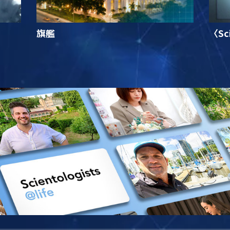
旗艦
〈Sc