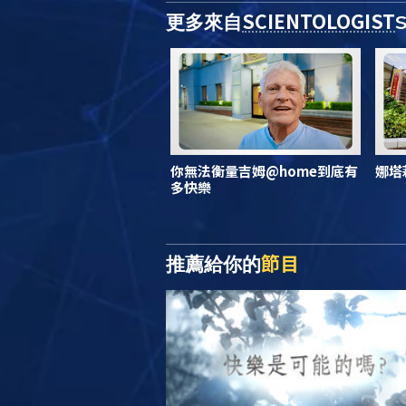
SCIENTOLOGIST
更多來自
你無法衡量吉姆@home到底有
娜塔
多快樂
節目
推薦給你的