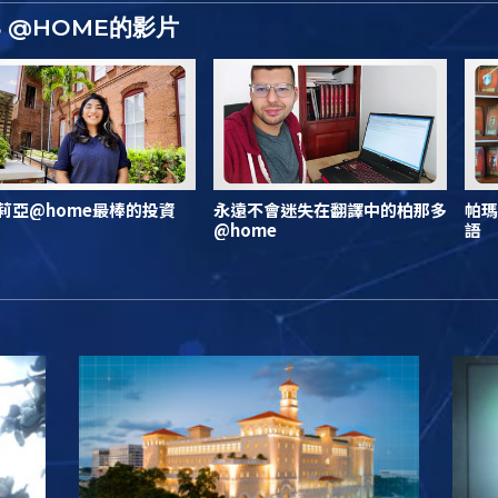
S @HOME的影片
莉亞@home最棒的投資
永遠不會迷失在翻譯中的柏那多
帕瑪
@home
語