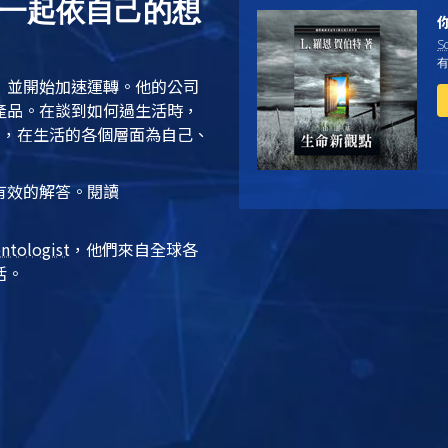
e一起依自己的想
Sc
，並開始加速運轉。他的公司
產品。在談到如何過生活時，
》
，在生活的各個層面為自己、
有效的解答。閱讀
entologist
，他們來自全球各
活。