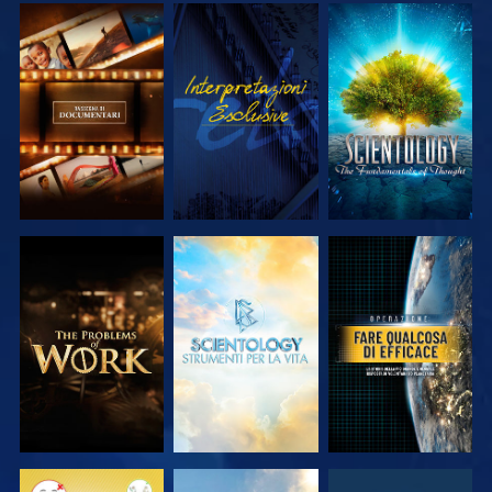
ESPLORA LE
GUARDA
ESPLORA LE
SERIE
SERIE
ESPLORA LE
ESPLORA LE
GUARDA
SERIE
SERIE