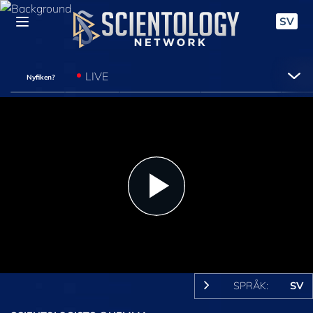
SV
LIVE
Nyfiken?
Play
Video
SPRÅK:
SV