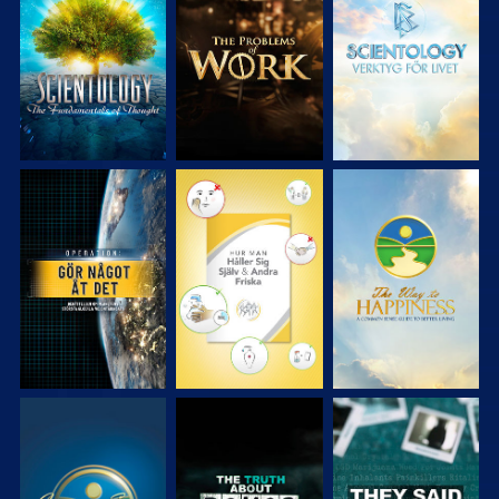
UTFORSKA
UTFORSKA
UTFORSKA
SERIEN
SERIEN
SERIEN
TITTA
TITTA
TITTA
TITTA
TITTA
TITTA