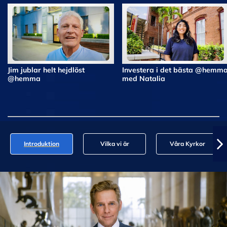
Jim jublar helt hejdlöst
Investera i det bästa @hemm
@hemma
med Natalia
Introduktion
Vilka vi är
Våra Kyrkor