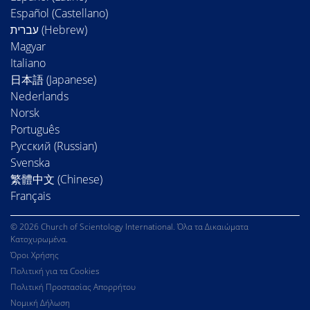
Español (Castellano)
Magyar
Italiano
日本語 (Japanese)
Nederlands
Norsk
Português
Русский (Russian)
Svenska
繁體中文 (Chinese)
Français
© 2026 Church of Scientology International. Όλα τα Δικαιώματα
Κατοχυρωμένα.
Όροι Χρήσης
Πολιτική για τα Cookies
Πολιτική Προστασίας Απορρήτου
Νομική Δήλωση