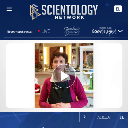
EL
LIVE
Έχεις περιέργεια;
Play
Video
ΓΛΩΣΣΑ:
EL