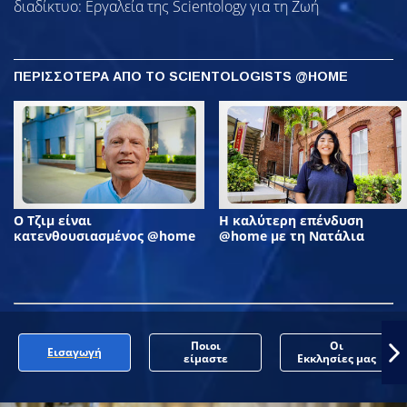
διαδίκτυο: Εργαλεία της Scientology για τη Ζωή
ΠΕΡΙΣΣΟΤΕΡΑ ΑΠΟ ΤΟ SCIENTOLOGISTS @HOME
Ο Τζιμ είναι
Η καλύτερη επένδυση
κατενθουσιασμένος @home
@home με τη Νατάλια
Ποιοι
Οι
Εισαγωγή
είμαστε
Εκκλησίες μας