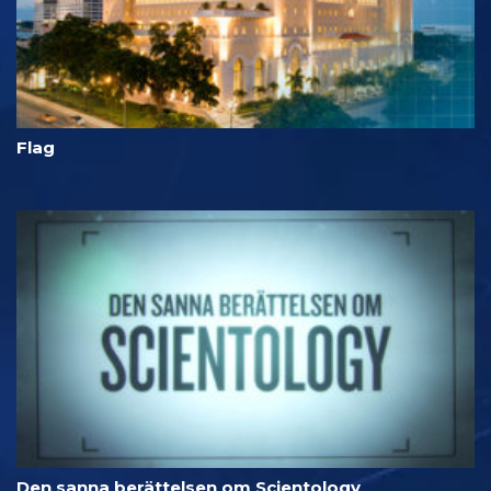
Flag
Den sanna berättelsen om Scientology