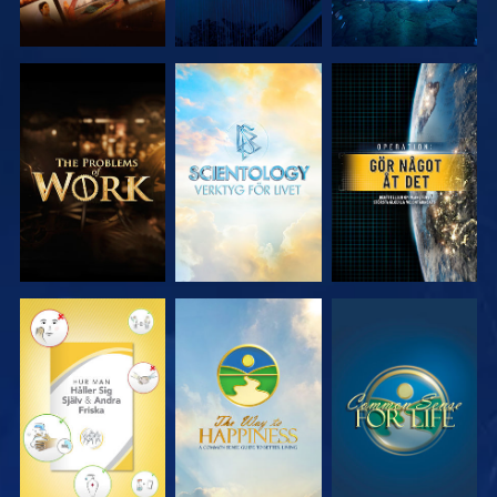
UTFORSKA
UTFORSKA
TITTA
SERIEN
SERIEN
TITTA
TITTA
TITTA