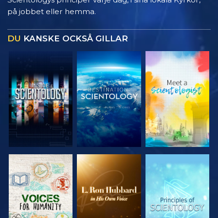
på jobbet eller hemma.
DU
KANSKE OCKSÅ GILLAR
UTFORSKA
UTFORSKA
UTFORSKA
SERIEN
SERIEN
SERIEN