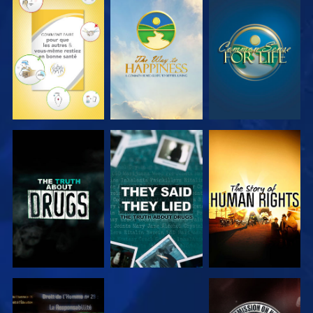
REGARDER
REGARDER
REGARDER
REGARDER
REGARDER
REGARDER