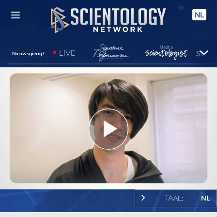
NL
LIVE
Nieuwsgierig?
Play
Video
TAAL:
NL