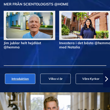
MER FRÅN SCIENTOLOGISTS @HOME
Jim jublar helt hejdlöst
Investera i det bästa @hemm
@hemma
med Natalia
Introduktion
Vilka vi är
Våra Kyrkor