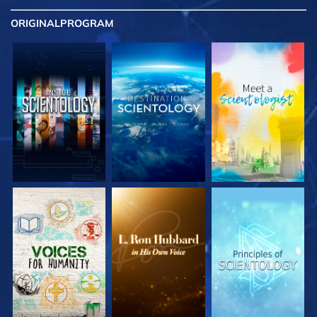
ORIGINAL
PROGRAM
UTFORSKA
UTFORSKA
UTFORSKA
SERIEN
SERIEN
SERIEN