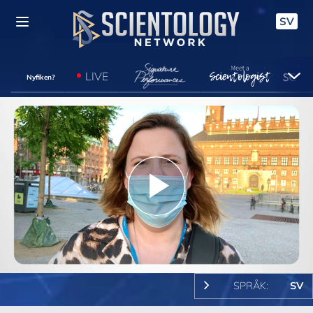
SV
LIVE
Nyfiken?
Play
Video
SPRÅK:
SV