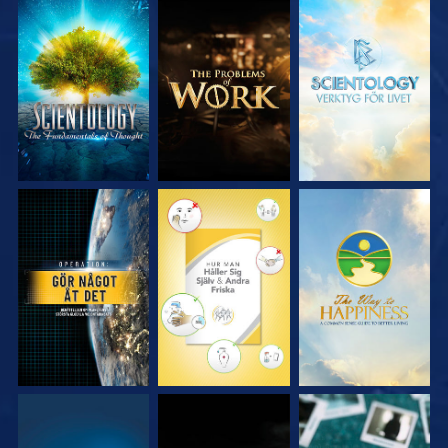
UTFORSKA
UTFORSKA
UTFORSKA
SERIEN
SERIEN
SERIEN
TITTA
TITTA
TITTA