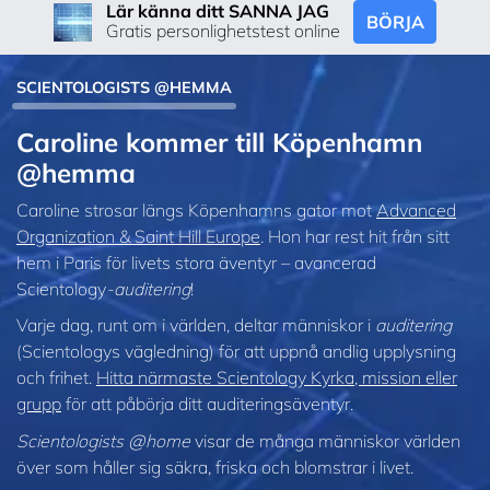
Lär känna ditt SANNA JAG
BÖRJA
Gratis personlighetstest online
SCIENTOLOGISTS @HEMMA
Caroline kommer till Köpenhamn
@hemma
Caroline strosar längs Köpenhamns gator mot
Advanced
Organization & Saint Hill Europe
. Hon har rest hit från sitt
hem i Paris för livets stora äventyr – avancerad
Scientology
-auditering
!
Varje dag, runt om i världen, deltar människor i
auditering
(Scientologys vägledning) för att uppnå andlig upplysning
och frihet.
Hitta närmaste Scientology Kyrka, mission eller
grupp
för att påbörja ditt auditeringsäventyr.
Scientologists @home
visar de många människor världen
över som håller sig säkra, friska och blomstrar i livet.