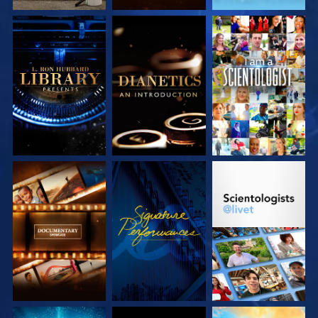
UTFORSKA
UTFORSKA
TITTA
SERIEN
SERIEN
UTFORSKA
TITTA
UTFORSKA
SERIEN
SERIEN