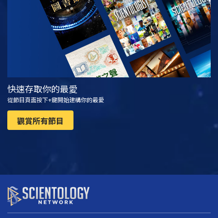
快速存取你的最愛
從節目頁面按下+鍵開始建構你的最愛
觀賞所有節目