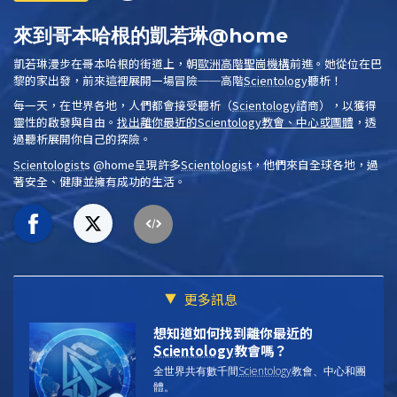
來到哥本哈根的凱若琳@home
凱若琳漫步在哥本哈根的街道上，朝
歐洲高階聖崗機構
前進。她從位在巴
黎的家出發，前來這裡展開一場冒險──高階
Scientology
聽析
！
每一天，在世界各地，人們都會接受
聽析
（
Scientology
諮商），以獲得
靈性的啟發與自由。
找出離你最近的
Scientology
教會、中心或團體
，透
過聽析展開你自己的探險。
Scientologist
s @home
呈現許多
Scientologist
，他們來自全球各地，過
著安全、健康並擁有成功的生活。
更多訊息
想知道如何找到離你最近的
Scientology
教會嗎？
全世界共有數千間
Scientology
教會、中心和團
體。