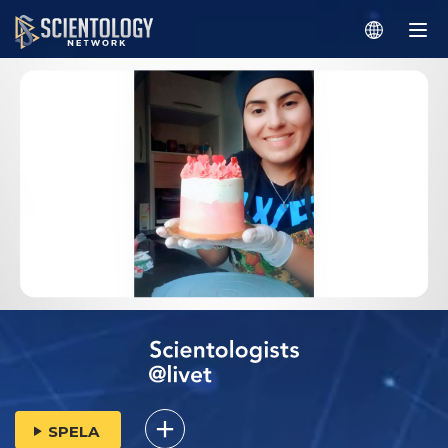
SPELA