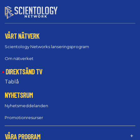
VÅRT NÄTVERK
Scientology Networks lanseringsprogram
Om nätverket
DIREKTSÄND TV
Tablå
NYHETSRUM
Nyhetsmeddelanden
Promotionresurser
VÅRA PROGRAM