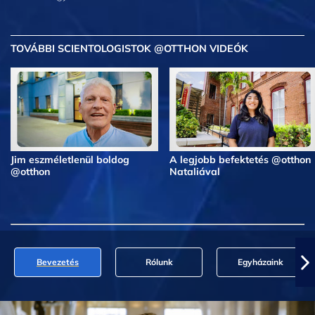
TOVÁBBI SCIENTOLOGISTOK @OTTHON VIDEÓK
Jim eszméletlenül boldog
A legjobb befektetés @otthon
@otthon
Nataliával
Bevezetés
Rólunk
Egyházaink