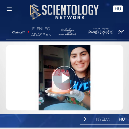
HU
JELENLEG
Kíváncsi?
ADÁSBAN
Play
Video
NYELV:
HU