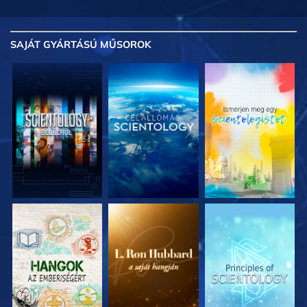
SAJÁT GYÁRTÁSÚ MŰSOROK
A SOROZAT
A SOROZAT
A SOROZAT
RÉSZEI
RÉSZEI
RÉSZEI