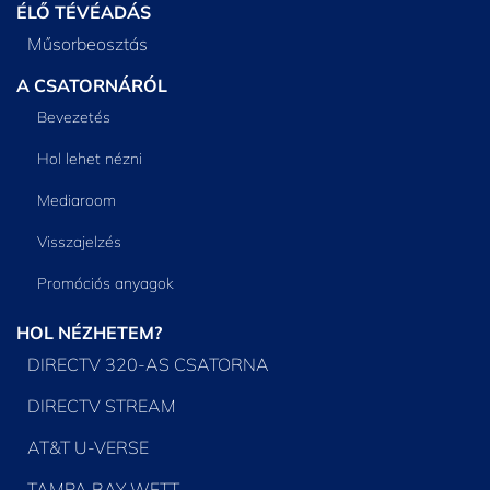
ÉLŐ TÉVÉADÁS
Műsorbeosztás
A CSATORNÁRÓL
Bevezetés
Hol lehet nézni
Mediaroom
Visszajelzés
Promóciós anyagok
HOL NÉZHETEM?
DIRECTV 320-AS CSATORNA
DIRECTV STREAM
AT&T U-VERSE
TAMPA BAY WFTT