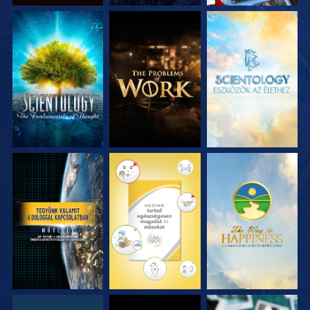
A SOROZAT
A SOROZAT
A SOROZAT
RÉSZEI
RÉSZEI
RÉSZEI
MŰSORNÉZÉS
MŰSORNÉZÉS
MŰSORNÉZÉS