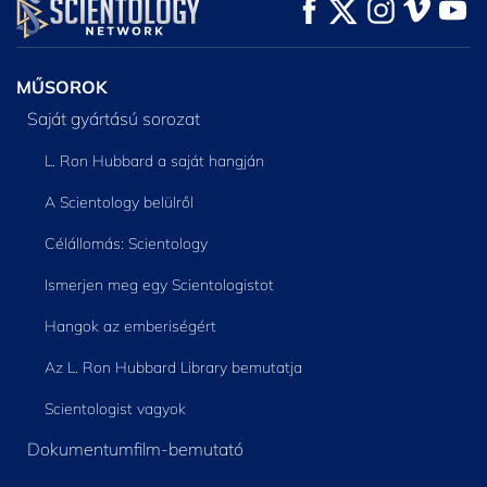
MŰSORNÉZÉS
MŰSORNÉZÉS
A SOROZAT
RÉSZEI
MŰSOROK
Saját gyártású sorozat
L. Ron Hubbard a saját hangján
A Scientology belülről
Célállomás: Scientology
Ismerjen meg egy Scientologistot
Hangok az emberiségért
Az L. Ron Hubbard Library bemutatja
Scientologist vagyok
Dokumentumfilm-bemutató