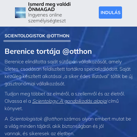
Ismerd meg valódi
ÖNMAGAD
INDULÁS
Ingyenes online
személyiségteszt
SCIENTOLOGISTOK @OTTHON
Berenice tortája @otthon
Berenice elindította saját sütőipari vállalkozását, amely
ízletes, csodásan feldíszített tortákra specializálódott. Saját
kezűleg készített alkotásai „a siker édes illatával” töltik be új
gasztronómiai vállalkozását.
Tudjon meg többet az elméről, a szellemről és az életről.
Olvassa el a
Scientology: A gondolkodás alapjai
című
könyvet.
A
Scientologistok @otthon
számos olyan embert mutat be
a világ minden tájáról, akik biztonságban és jól
vannak, és sikeresek az életben.