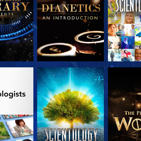
 SERIEN
TITTA
UTFORSKA