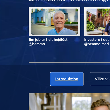
Jim jublar helt hejdlöst
Investera i det
@hemma
@hemma med N
Introduktion
Vilka vi 