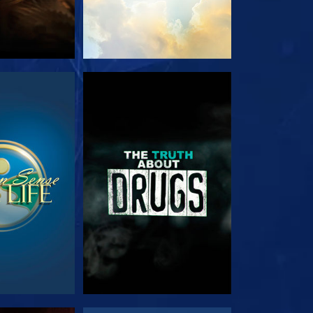
TA
TITTA