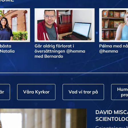
 bästa
Går aldrig förlorat i
Pálma med nå
atalia
översättningen @hemma
@hemma
med Bernardo
Huma
är
Våra Kyrkor
Vad vi tror på
pr
DAVID MISC
SCIENTOLO