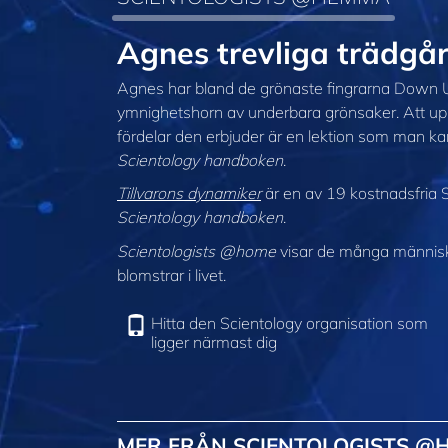
Agnes trevliga trädg
Agnes har bland de grönaste fingrarna Down U
ymnighetshorn av underbara grönsaker. Att uppt
fördelar den erbjuder är en lektion som man ka
Scientology handboken
.
Tillvarons dynamiker
är en av 19 kostnadsfria S
Scientology handboken
.
Scientologists @home
visar de många människor
blomstrar i livet.
Hitta den Scientology organisation som
ligger närmast dig
MER FRÅN SCIENTOLOGISTS @