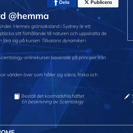
Dela
Publicera
ård @hemma
nder. Hennes grönsaksland i Sydney är ett
äcka sitt förhållande till naturen och uppskatta de
n lära sig på kursen
Tillvarons dynamiker
i
cientology-onlinekurser baserade på principer från
 världen över som håller sig säkra, friska och
Beställ det kostnadsfria häftet
En beskrivning av Scientology
HOME