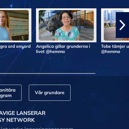
gra ord om ord
Angelica gillar grunderna i
Tobe tämjer 
livet @hemma
@hemma
nitära
Vår grundare
ogram
AVIGE LANSERAR
GY NETWORK