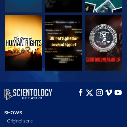
SE
SE
SE
SE
SE
UDFORSK SERIEN
SHOWS
Original serie