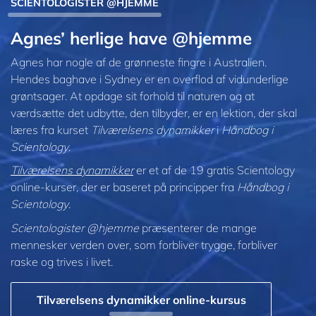
SCIENTOLOGISTER @HJEMME
Agnes’ herlige have @hjemme
Agnes har nogle af de grønneste fingre i Australien.
Hendes baghave i Sydney er en overflod af vidunderlige
grøntsager. At opdage sit forhold til naturen og at
værdsætte det udbytte, den tilbyder, er en lektion, der skal
læres fra kurset
Tilværelsens dynamikker
i
Håndbog i
Scientology
.
Tilværelsens dynamikker
er et af de 19 gratis Scientology
online-kurser, der er baseret på principper fra
Håndbog i
Scientology
.
Scientologister @hjemme
præsenterer de mange
mennesker verden over, som forbliver trygge, forbliver
raske og trives i livet.
Tilværelsens dynamikker online-kursus