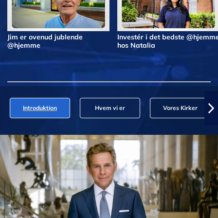
Jim er ovenud jublende
Investér i det bedste @hjemm
@hjemme
hos Natalia
Introduktion
Hvem vi er
Vores Kirker