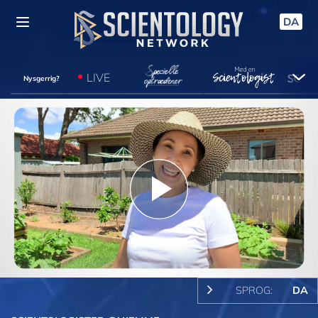
DA
LIVE
Nysgerrig?
Play
Video
SPROG:
DA