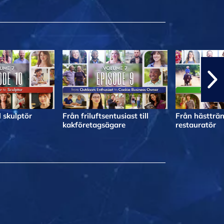
l skulptör
Från friluftsentusiast till
Från hästträna
kakföretagsägare
restauratör