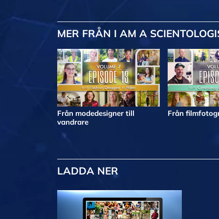
MER
FRÅN I AM A SCIENTOLOGI
Från modedesigner till
Från filmfotogr
vandrare
LADDA NER