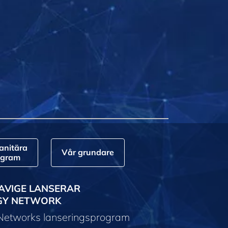
nitära
Vår grundare
ogram
AVIGE LANSERAR
GY NETWORK
 Networks lanseringsprogram