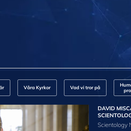
Huma
är
Våra Kyrkor
Vad vi tror på
pr
DAVID MISC
SCIENTOLO
Scientology