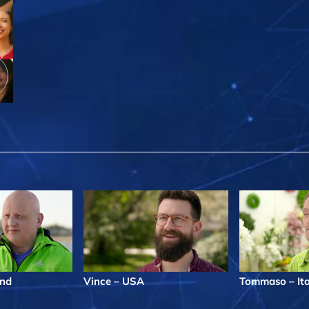
and
Vince – USA
Tommaso – Ita