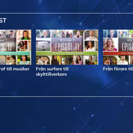
ST
af till musiker
Från surfare till
Från förare til
skylttillverkare