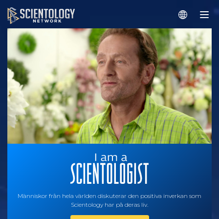
Människor från hela världen diskuterar den positiva inverkan som
Scientology har på deras liv.