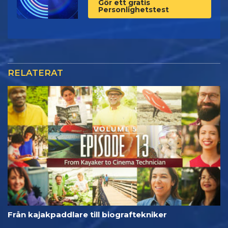
Gör ett gratis
Personlighetstest
RELATERAT
Från kajakpaddlare till biograftekniker