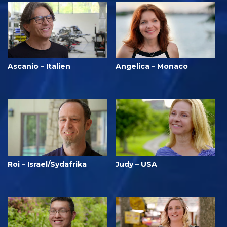
Ascanio – Italien
Angelica – Monaco
Roi – Israel/Sydafrika
Judy – USA