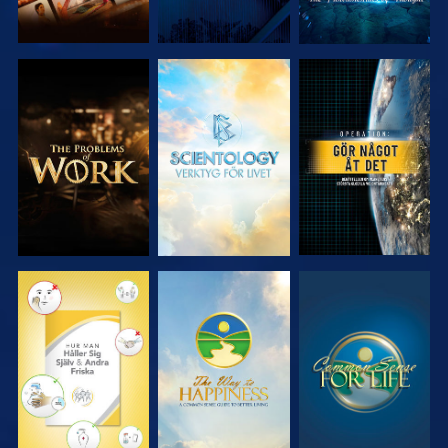
UTFORSKA
UTFORSKA
TITTA
SERIEN
SERIEN
TITTA
TITTA
TITTA