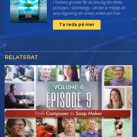
I
Tankens grunder
får du lära dig den första
principen i Scientology – att det är möjligt att
veta någonting om sinnet, anden och livet.
Ta reda på mer
RELATERAT