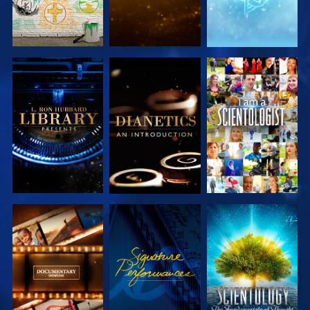
UTFORSKA
UTFORSKA
TITTA
SERIEN
SERIEN
UTFORSKA
TITTA
UTFORSKA
SERIEN
SERIEN