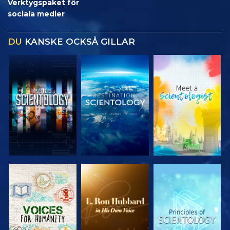
Verktygspaket för
sociala medier
DU
KANSKE OCKSÅ GILLAR
UTFORSKA
UTFORSKA
UTFORSKA
SERIEN
SERIEN
SERIEN