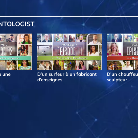
ENTOLOGIST
à une
D’un surfeur à un fabricant
D’un chauffeu
d’enseignes
sculpteur