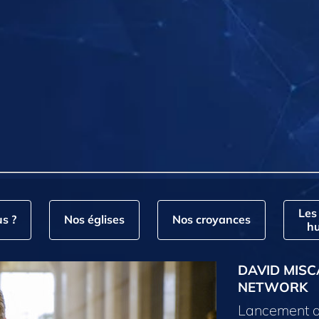
Les
s ?
Nos églises
Nos croyances
hu
DAVID MISC
NETWORK
Lancement d