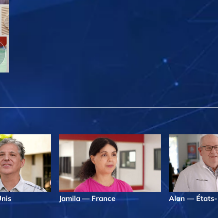
nis
Jamila — France
Alan — États-