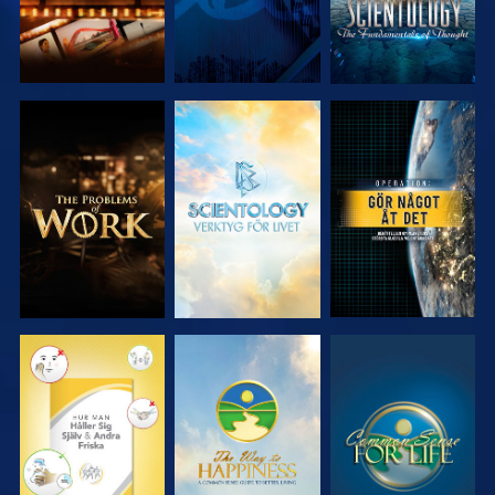
UTFORSKA
UTFORSKA
TITTA
SERIEN
SERIEN
TITTA
TITTA
TITTA