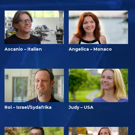
Ascanio – Italien
Angelica – Monaco
Roi – Israel/Sydafrika
Judy – USA