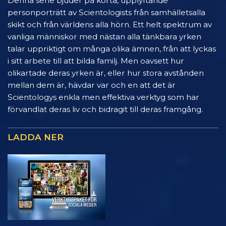
Denna serie bjuder på korta, upplyftande
personporträtt av Scientologists från samhälletsalla
skikt och från världens alla hörn. Ett helt spektrum av
vanliga människor med nästan alla tänkbara yrken
talar uppriktigt om många olika ämnen, från att lyckas
i sitt arbete till att bilda familj. Men oavsett hur
olikartade deras yrken är, eller hur stora avstånden
mellan dem är, hävdar var och en att det är
Scientologys enkla men effektiva verktyg som har
förvandlat deras liv och bidragit till deras framgång.
LADDA NER