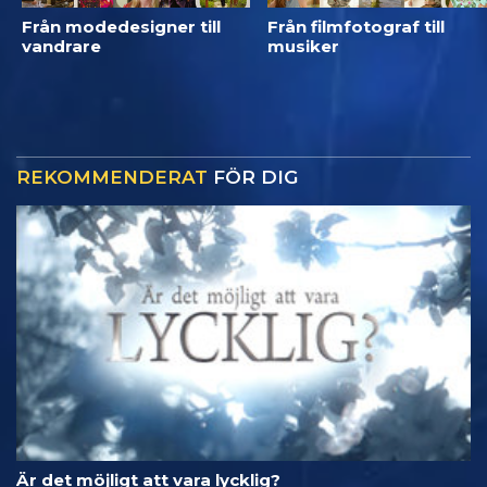
Från modedesigner till
Från filmfotograf till
vandrare
musiker
REKOMMENDERAT
FÖR DIG
Är det möjligt att vara lycklig?