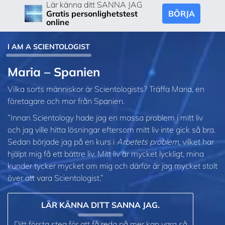
Lär känna ditt SANNA JAG
BÖRJA
Gratis personlighetstest
online
I AM A SCIENTOLOGIST
Maria – Spanien
Vilka sorts människor är Scientologists? Träffa Maria, en
företagare och mor från Spanien.
”Innan Scientology hade jag en massa problem i mitt liv
och jag ville hitta lösningar eftersom mitt liv inte gick så bra.
Sedan började jag på en kurs i
Arbetets problem
, vilket har
hjälpt mig få ett bättre liv. Mitt liv är mycket lyckligt, mina
kunder tycker mycket om mig och därför är jag mycket stolt
över att vara Scientologist.”
LÄR KÄNNA DITT SANNA JAG.
Ditt första steg för att få reda på mer kan vara så