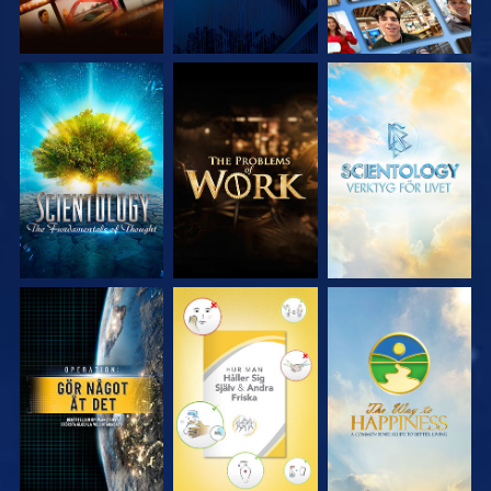
UTFORSKA
UTFORSKA
UTFORSKA
SERIEN
SERIEN
SERIEN
TITTA
TITTA
TITTA