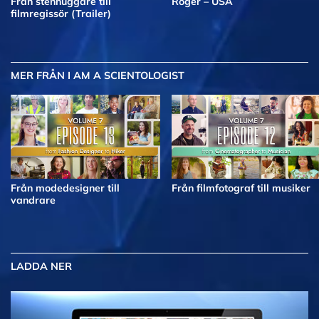
Från stenhuggare till
Roger – USA
filmregissör (Trailer)
MER
FRÅN I AM A SCIENTOLOGIST
Från modedesigner till
Från filmfotograf till musiker
vandrare
LADDA NER