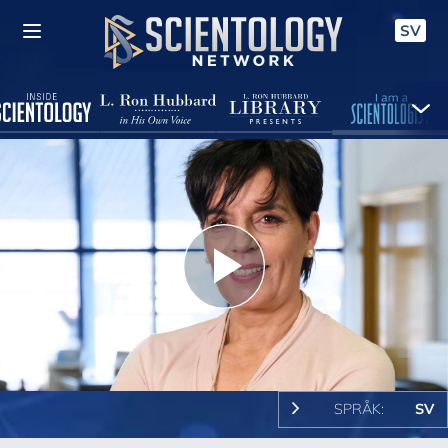
SV
Play
Video
SPRÅK:
SV