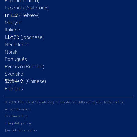
Español (Latino)
Español (Castellano)
Magyar
Italiano
日本語 (Japanese)
Nederlands
Norsk
Português
Русский (Russian)
Svenska
繁體中文 (Chinese)
Français
© 2026 Church of Scientology International. Alla rättigheter förbehållna.
Användarvillkor
Cookie-policy
Integritetspolicy
Juridisk information