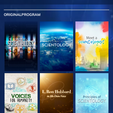
ORIGINAL
PROGRAM
UTFORSKA
UTFORSKA
UTFORSKA
SERIEN
SERIEN
SERIEN