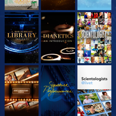
UTFORSKA
UTFORSKA
TITTA
SERIEN
SERIEN
UTFORSKA
TITTA
UTFORSKA
SERIEN
SERIEN