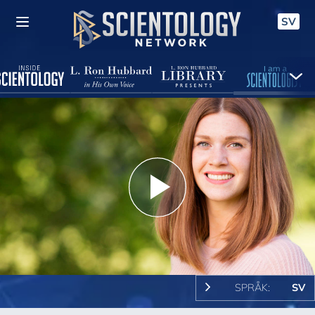
SV
Play
Video
SPRÅK:
SV