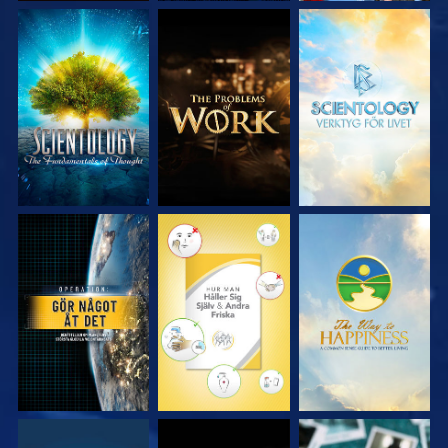
UTFORSKA
UTFORSKA
UTFORSKA
SERIEN
SERIEN
SERIEN
TITTA
TITTA
TITTA