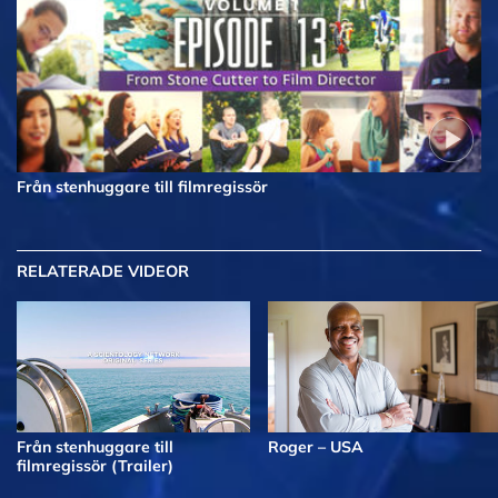
Från stenhuggare till filmregissör
RELATERADE VIDEOR
Från stenhuggare till
Roger – USA
filmregissör (Trailer)