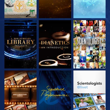
UTFORSKA
UTFORSKA
TITTA
SERIEN
SERIEN
UTFORSKA
TITTA
UTFORSKA
SERIEN
SERIEN