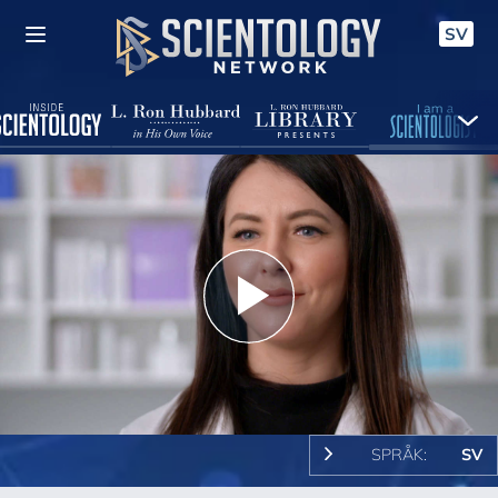
SV
Play
Video
SPRÅK:
SV