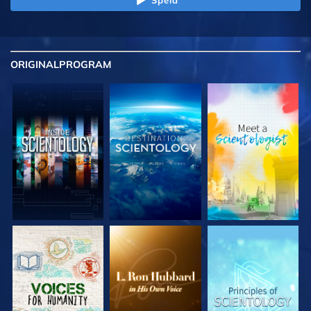
ORIGINAL
PROGRAM
UTFORSKA
UTFORSKA
UTFORSKA
SERIEN
SERIEN
SERIEN