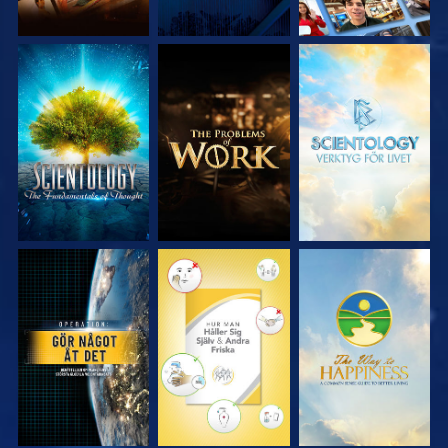
UTFORSKA
UTFORSKA
UTFORSKA
SERIEN
SERIEN
SERIEN
TITTA
TITTA
TITTA