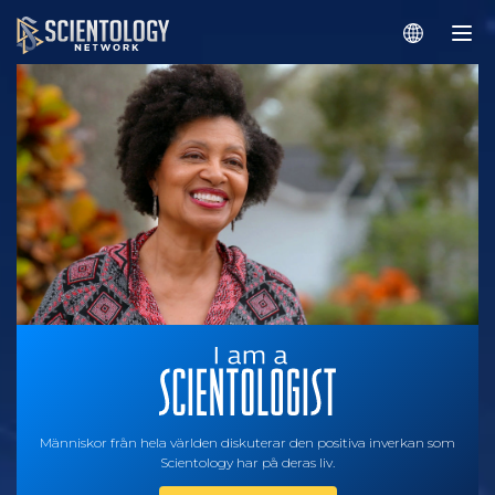
Människor från hela världen diskuterar den positiva inverkan som
Scientology har på deras liv.