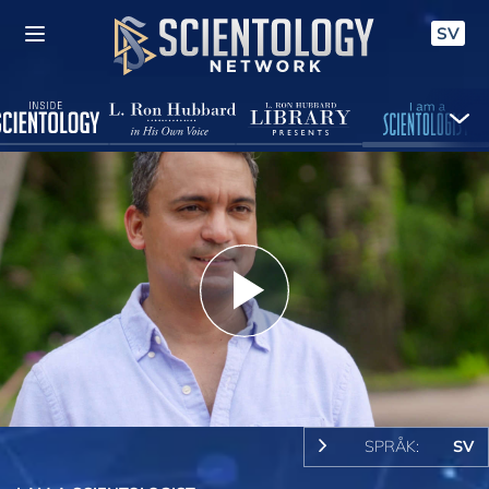
SV
Play
Video
SPRÅK:
SV