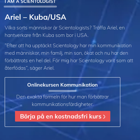
I AM A SCIENTOLOGIST
Ariel – Kuba/USA
Vilka sorts människor är Scientologists? Träffa Ariel, en
hantverkare från Kuba som bor i USA.
”Efter att ha upptäckt Scientology har min kommunikation
med människor, min familj, min son, ökat och nu har den
förbättrats en hel del. För mig har Scientology varit som att
återfödas”, säger Ariel.
Onlinekursen Kommunikation
Den exakta formeln för hur man förbättrar
kommunikationsfärdigheter.
Börja på en kostnadsfri kurs