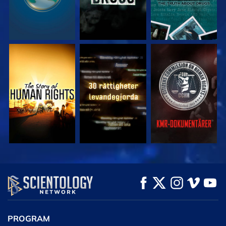
TITTA
TITTA
TITTA
TITTA
TITTA
UTFORSKA
SERIEN
PROGRAM