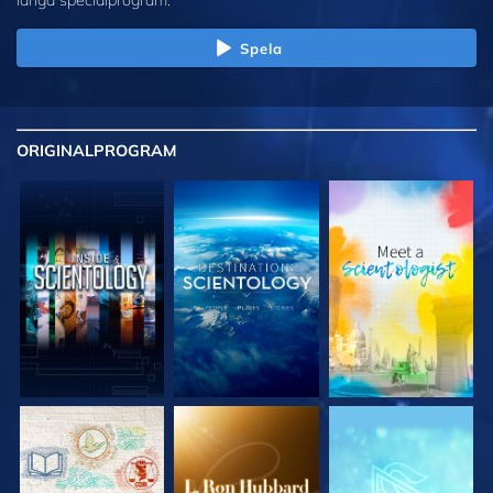
långa specialprogram.
Spela
ORIGINAL
PROGRAM
UTFORSKA
UTFORSKA
UTFORSKA