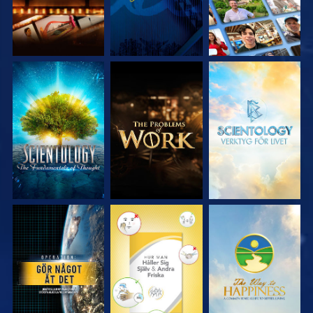
UTFORSKA
UTFORSKA
UTFORSKA
SERIEN
SERIEN
SERIEN
TITTA
TITTA
TITTA