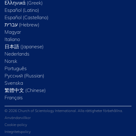
Ελληνικά (Greek)
Español (Latino)
Español (Castellano)
Magyar
Italiano
日本語 (Japanese)
Nederlands
Norsk
Português
Русский (Russian)
Svenska
繁體中文 (Chinese)
Français
© 2026 Church of Scientology International. Alla rättigheter förbehållna.
Användarvillkor
Cookie-policy
Integritetspolicy