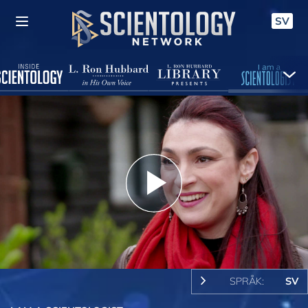
SV
Play
Video
SPRÅK:
SV