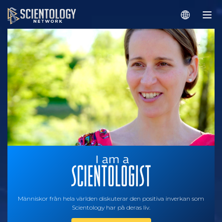
Människor från hela världen diskuterar den positiva inverkan som
Scientology har på deras liv.