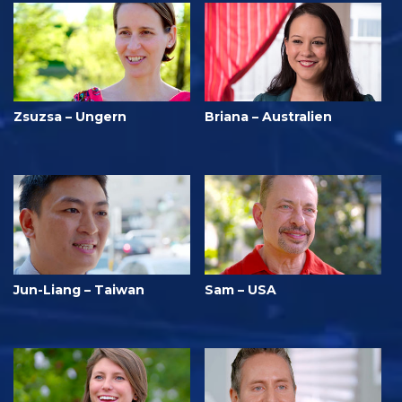
Zsuzsa – Ungern
Briana – Australien
Jun-Liang – Taiwan
Sam – USA