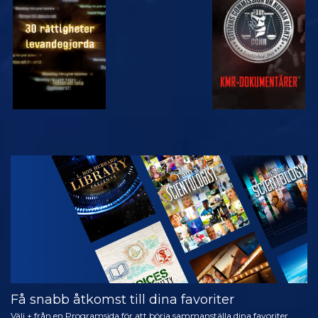
TITTA
TITTA
TITTA
TITTA
UTFORSKA
SERIEN
Få snabb åtkomst till dina favoriter
Välj + från en Programsida för att börja sammanställa dina favoriter