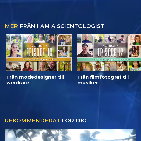
MER
FRÅN I AM A SCIENTOLOGIST
Från modedesigner till
Från filmfotograf till
vandrare
musiker
REKOMMENDERAT
FÖR DIG