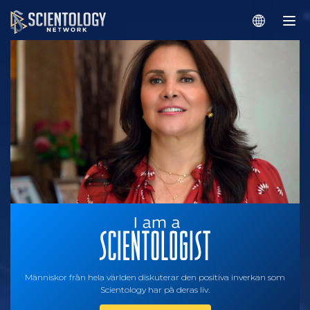
Människor från hela världen diskuterar den positiva inverkan som
Scientology har på deras liv.