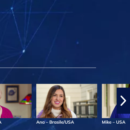
A
Ana – Brasile/USA
Mike – USA