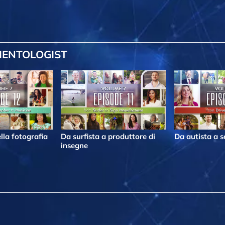
IENTOLOGIST
lla fotografia
Da surfista a produttore di
Da autista a s
insegne