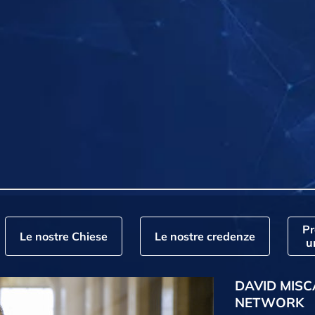
P
Le nostre Chiese
Le nostre credenze
u
DAVID MISC
NETWORK