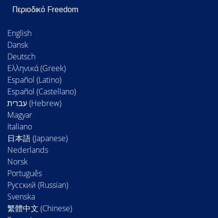
Περιοδικό Freedom
English
Dansk
Deutsch
Ελληνικά (Greek)
Español (Latino)
Español (Castellano)
Magyar
Italiano
日本語 (Japanese)
Nederlands
Norsk
Português
Русский (Russian)
Svenska
繁體中文 (Chinese)