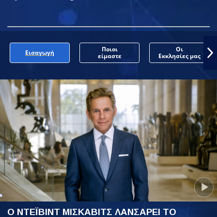
Ποιοι
Οι
Εισαγωγή
είμαστε
Εκκλησίες μας
Ο ΝΤΕΪΒΙΝΤ ΜΙΣΚΑΒΙΤΣ ΛΑΝΣΑΡΕΙ ΤΟ