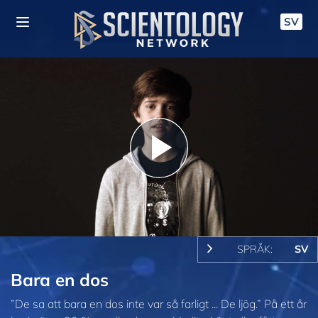
SV
Play
Video
SPRÅK:
SV
Bara en dos
”De sa att bara en dos inte var så farligt ... De ljög.” På ett år