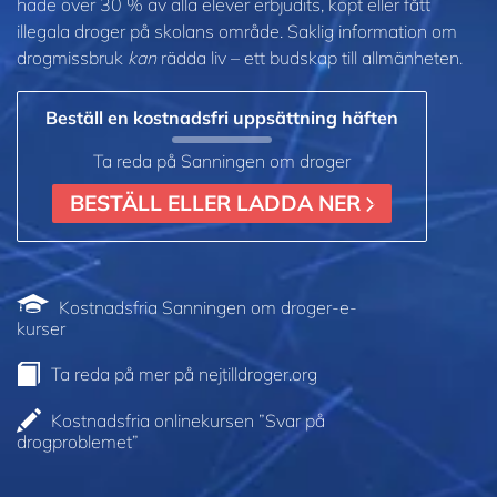
hade över 30 % av alla elever erbjudits, köpt eller fått
illegala droger på skolans område. Saklig information om
drogmissbruk
kan
rädda liv – ett budskap till allmänheten.
Beställ en kostnadsfri uppsättning häften
Ta reda på Sanningen om droger
BESTÄLL ELLER LADDA NER
Kostnadsfria Sanningen om droger-e-
kurser
Ta reda på mer på nejtilldroger.org
Kostnadsfria onlinekursen ”Svar på
drogproblemet”