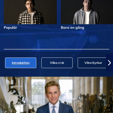
Populär
Bara en gång
Introduktion
Vilka vi är
Våra Kyrkor