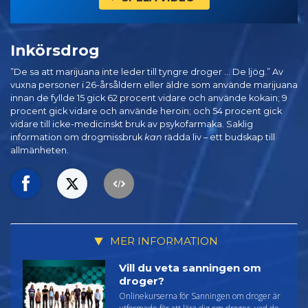
Inkörsdrog
”De sa att marijuana inte leder till tyngre droger ... De ljög.” Av
vuxna personer i 26-årsåldern eller äldre som använde marijuana
innan de fyllde 15 gick 62 procent vidare och använde kokain; 9
procent gick vidare och använde heroin; och 54 procent gick
vidare till icke-medicinskt bruk av psykofarmaka. Saklig
information om drogmissbruk
kan
rädda liv – ett budskap till
allmänheten.
MER INFORMATION
Vill du veta sanningen om
droger?
Onlinekurserna för Sanningen om droger är