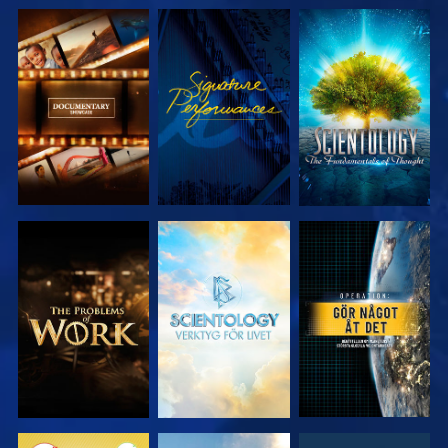
UTFORSKA
TITTA
UTFORSKA
SERIEN
SERIEN
UTFORSKA
UTFORSKA
TITTA
SERIEN
SERIEN