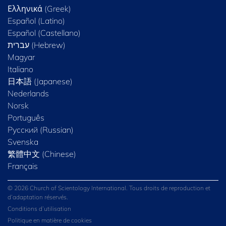
Ελληνικά (Greek)
Español (Latino)
Español (Castellano)
Magyar
Italiano
日本語 (Japanese)
Nederlands
Norsk
Português
Русский (Russian)
Svenska
繁體中文 (Chinese)
Français
© 2026 Church of Scientology International. Tous droits de reproduction et
d’adaptation réservés.
Conditions d’utilisation
Politique en matière de cookies