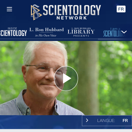
FR
Play
Video
LANGUE:
FR