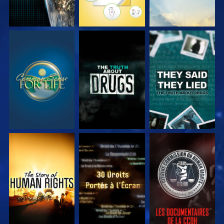
REGARDER
REGARDER
REGARDER
REGARDER
REGARDER
REGARDER