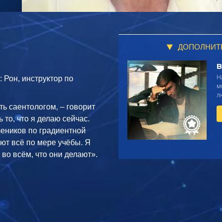
ДОПОЛНИТ
В
Н
 Рон, инструктор по
м
л
ть саентологом, – говорит
ь то, что я делаю сейчас.
чеников по градиентной
ют всё по мере учёбы. Я
во всём, что они делают».