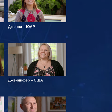
Дженна – ЮАР
Дженнифер – США