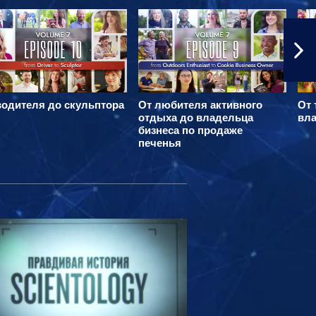
водителя до скульптора
От любителя активного
От 
отдыха до владельца
вла
бизнеса по продаже
печенья