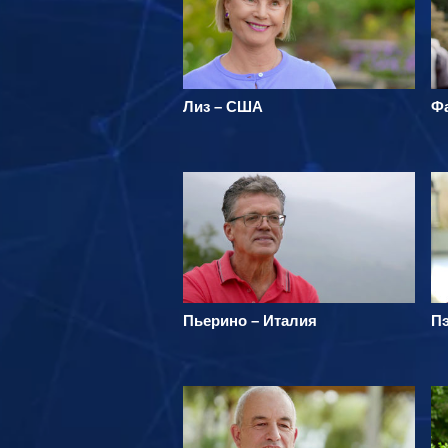
Лиз – США
Ф
Пьерино – Италия
П