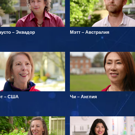
аусто – Эквадор
Мэтт – Австралия
эт – США
Чи – Англия