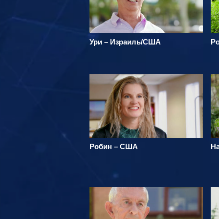
Ури – Израиль/США
Ро
Робин – США
Н