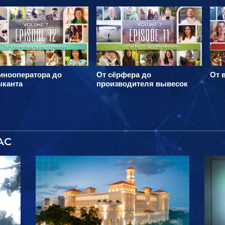
инооператора до
От сёрфера до
От 
ыканта
производителя вывесок
АС