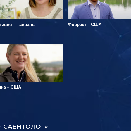
ливия – Тайвань
Форрест – США
нна – США
– САЕНТОЛОГ»