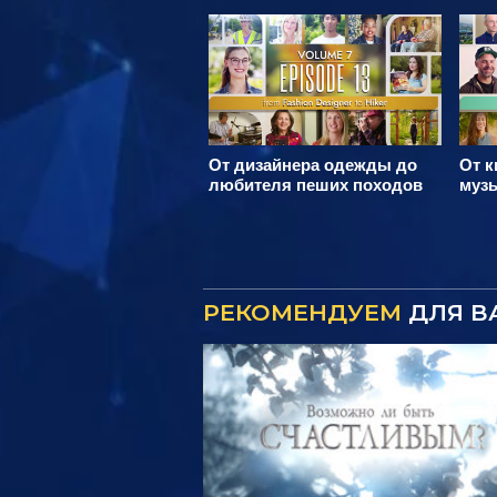
От дизайнера одежды до
От к
любителя пеших походов
муз
РЕКОМЕНДУЕМ
ДЛЯ В