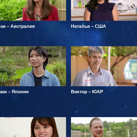
зи – Австралия
Наталья – США
ами – Япония
Виктор – ЮАР