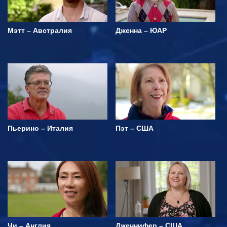
Мэтт – Австралия
Дженна – ЮАР
Пьерино – Италия
Пэт – США
Чи – Англия
Дженнифер – США