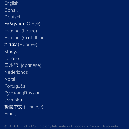
English
Dansk
Deutsch
Ελληνικά (Greek)
Español (Latino)
Español (Castellano)
Magyar
Italiano
日本語 (Japanese)
Nederlands
Norsk
Português
Русский (Russian)
Svenska
繁體中文 (Chinese)
Français
© 2026 Church of Scientology International. Todos os Direitos Reservados.