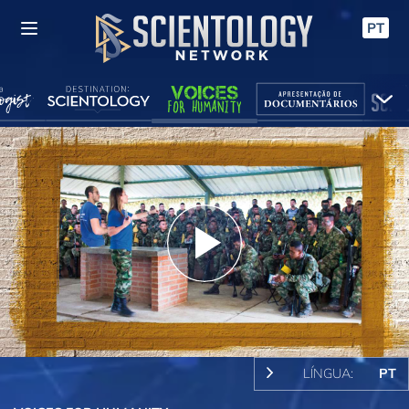
PT
Play
Video
LÍNGUA:
PT