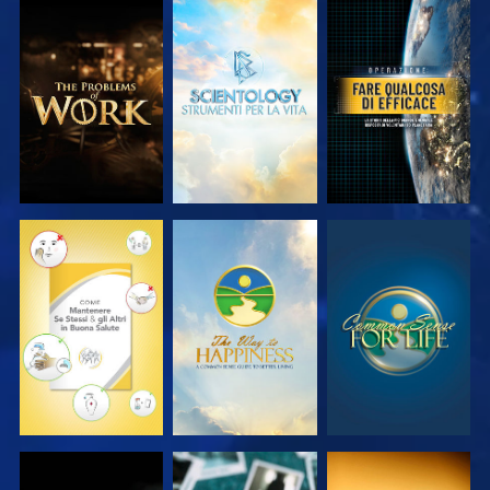
ESPLORA LE
ESPLORA LE
GUARDA
SERIE
SERIE
GUARDA
GUARDA
GUARDA